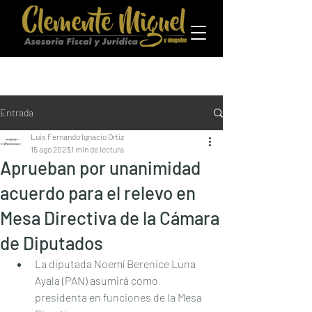
Entrada
Luis Fernando Ignacio Ortiz
15 ago 2023
1 min de lectura
Aprueban por unanimidad
acuerdo para el relevo en
Mesa Directiva de la Cámara
de Diputados
La diputada Noemí Berenice Luna 
Ayala (PAN) asumirá como 
presidenta en funciones de la Mesa 