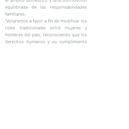
equilibrada de las responsabilidades 
familiares.
“Votaremos a favor a fin de modificar los 
roles tradicionales entre mujeres y 
hombres del país, reconociendo que los 
derechos humanos y su cumplimiento 
constituyen un eje rector para armonizar 
y equilibrar las responsabilidades 
laborales y familiares entre hombres y 
mujeres”, añadió.
Reforma con perspectiva de género
El diputado Jorge Álvarez Máynez (MC) 
expresó que es una reforma con 
perspectiva de género, ya que se ha 
construido una sociedad cuidadora 
dependiente del trabajo no remunerado 
de millones de mujeres que ejercen esa 
labor, aunado a que no hay un registro de 