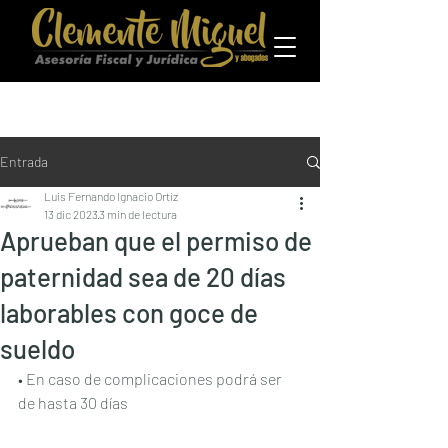
Entrada
Luis Fernando Ignacio Ortiz
13 dic 2023
3 min de lectura
Aprueban que el permiso de
paternidad sea de 20 días
laborables con goce de
sueldo
• En caso de complicaciones podrá ser 
de hasta 30 días