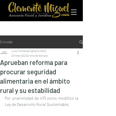
Entrada
Luis Fernando Ignacio Ortiz
23 mar 2023
2 min de lectura
Aprueban reforma para
procurar seguridad
alimentaria en el ámbito
rural y su estabilidad
Por unanimidad de 473 votos modificó la 
Ley de Desarrollo Rural Sustentable.