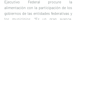
Ejecutivo Federal procure la 
alimentación con la participación de los 
gobiernos de las entidades federativas y 
los municipios. “Es un gran avance, 
porque la seguridad alimentaria tiene 
tres ejes: que haya alimentos 
disponibles, garantizar el acceso de las 
poblaciones a los mismos y que el 
consumo sea nutricionalmente 
adecuado”. (Comunicado Cámara de 
Diputados)
Entradas recientes
Ver todo