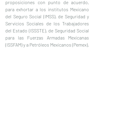
proposiciones con punto de acuerdo, 
para exhortar a los institutos Mexicano 
del Seguro Social (IMSS), de Seguridad y 
Servicios Sociales de los Trabajadores 
del Estado (ISSSTE), de Seguridad Social 
para las Fuerzas Armadas Mexicanas 
(ISSFAM) y a Petróleos Mexicanos (Pemex), 
a que implementen programas de 
educación para la salud sobre 
endometriosis dirigido a sus 
derechohabientes, a fin de informar, 
prevenir, diagnosticar y atender de 
manera oportuna este padecimiento.
Asimismo, un llamado a la Secretaría de 
Salud a difundir las labores que se 
realizan y los servicios que se brindan en 
los Centros Ambulatorios para la 
Prevención y Atención en SIDA e 
Infecciones de Transmisión Sexual, con el 