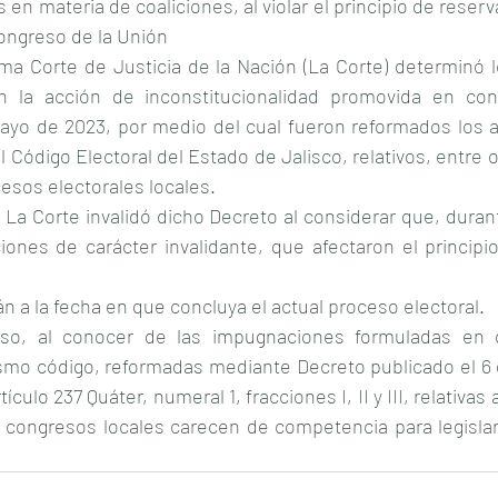
 en materia de coaliciones, al violar el principio de reserva
ongreso de la Unión
ma Corte de Justicia de la Nación (La Corte) determinó lo
n la acción de inconstitucionalidad promovida en cont
yo de 2023, por medio del cual fueron reformados los art
l Código Electoral del Estado de Jalisco, relativos, entre o
cesos electorales locales.
, La Corte invalidó dicho Decreto al considerar que, durant
iones de carácter invalidante, que afectaron el principi
án a la fecha en que concluya el actual proceso electoral.
so, al conocer de las impugnaciones formuladas en c
smo código, reformadas mediante Decreto publicado el 6 de
tículo 237 Quáter, numeral 1, fracciones I, II y III, relativas 