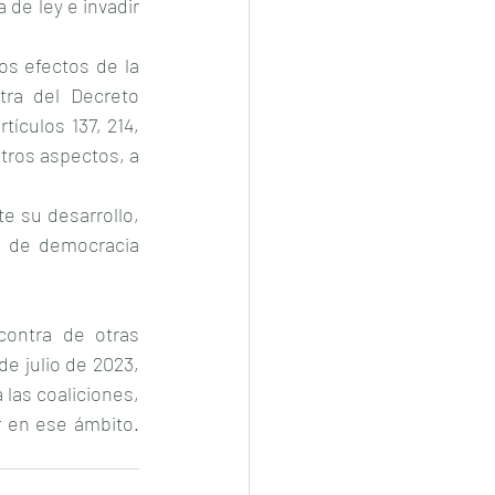
 de ley e invadir 
s efectos de la 
ra del Decreto 
ículos 137, 214, 
tros aspectos, a 
e su desarrollo, 
o de democracia 
ontra de otras 
 julio de 2023, 
a las coaliciones, 
al considerar que los congresos locales carecen de competencia para legislar en ese ámbito. 