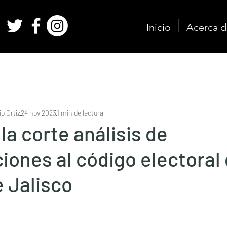
Inicio
Acerca d
o Ortiz
24 nov 2023
1 min de lectura
la corte análisis de
ones al código electoral 
 Jalisco