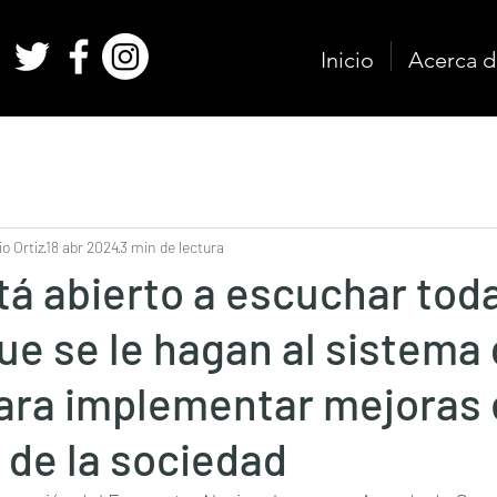
Inicio
Acerca d
o Ortiz
18 abr 2024
3 min de lectura
tá abierto a escuchar toda
que se le hagan al sistema
para implementar mejoras
 de la sociedad