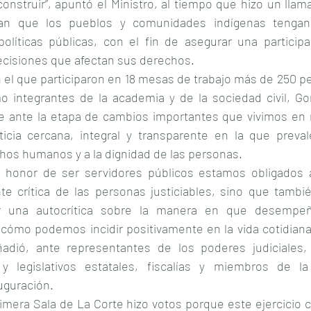
onstruir”, apuntó el Ministro, al tiempo que hizo un llam
itan que los pueblos y comunidades indígenas tenga
 políticas públicas, con el fin de asegurar una participa
cisiones que afectan sus derechos.
 el que participaron en 18 mesas de trabajo más de 250 p
o integrantes de la academia y de la sociedad civil, Gon
 ante la etapa de cambios importantes que vivimos en n
icia cercana, integral y transparente en la que preval
echos humanos y a la dignidad de las personas.
 honor de ser servidores públicos estamos obligados 
te crítica de las personas justiciables, sino que tamb
r una autocrítica sobre la manera en que desempeñ
 cómo podemos incidir positivamente en la vida cotidiana 
adió, ante representantes de los poderes judiciales, f
y legislativos estatales, fiscalías y miembros de l
auguración.
rimera Sala de La Corte hizo votos porque este ejercicio 