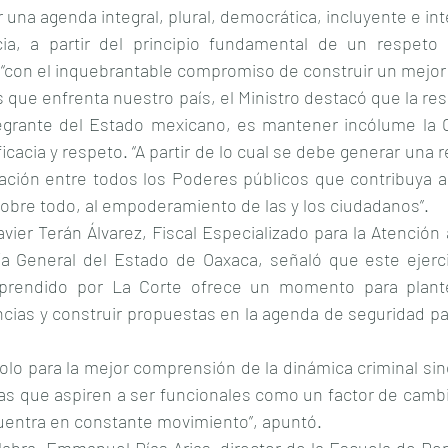
una agenda integral, plural, democrática, incluyente e inter
cia, a partir del principio fundamental de un respeto ir
con el inquebrantable compromiso de construir un mejor 
s que enfrenta nuestro país, el Ministro destacó que la res
grante del Estado mexicano, es mantener incólume la Co
cacia y respeto. “A partir de lo cual se debe generar una re
ación entre todos los Poderes públicos que contribuya al 
sobre todo, al empoderamiento de las y los ciudadanos”.
vier Terán Álvarez, Fiscal Especializado para la Atención a
ía General del Estado de Oaxaca, señaló que este ejerci
rendido por La Corte ofrece un momento para plantear
cias y construir propuestas en la agenda de seguridad pa
lo para la mejor comprensión de la dinámica criminal sin
ias que aspiren a ser funcionales como un factor de cambi
entra en constante movimiento”, apuntó.