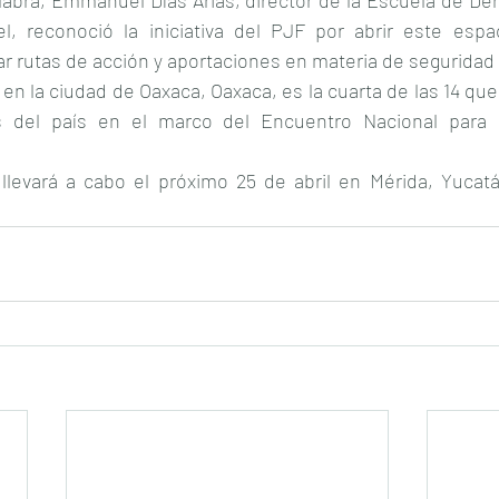
labra, Emmanuel Días Arias, director de la Escuela de De
lel, reconoció la iniciativa del PJF por abrir este espac
ar rutas de acción y aportaciones en materia de seguridad y
 en la ciudad de Oaxaca, Oaxaca, es la cuarta de las 14 que 
es del país en el marco del Encuentro Nacional para
llevará a cabo el próximo 25 de abril en Mérida, Yucatá