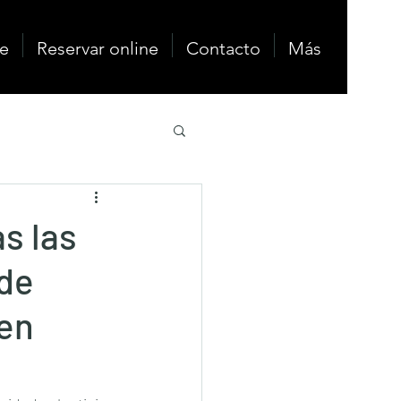
e
Reservar online
Contacto
Más
s las
 de
 en