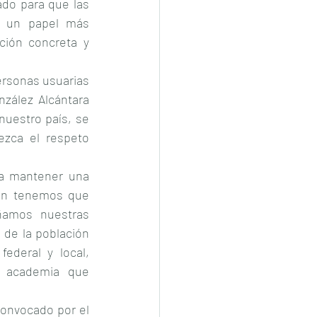
ado para que las 
n un papel más 
ción concreta y 
ersonas usuarias 
zález Alcántara 
uestro país, se 
ezca el respeto 
a mantener una 
ién tenemos que 
amos nuestras 
de la población 
ederal y local, 
a academia que 
convocado por el 