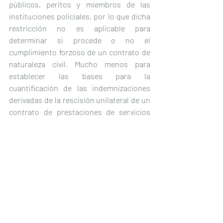
públicos, peritos y miembros de las 
instituciones policiales, por lo que dicha 
restricción no es aplicable para 
determinar si procede o no el 
cumplimiento forzoso de un contrato de 
naturaleza civil. Mucho menos para 
establecer las bases para la 
cuantificación de las indemnizaciones 
derivadas de la rescisión unilateral de un 
contrato de prestaciones de servicios 
que, como en el caso, no están 
directamente vinculados con tareas de 
seguridad dentro del centro 
penitenciario.
A partir de estas razones, la Primera Sala 
revocó la sentencia recurrida y ordenó 
devolver el asunto al Tribunal Colegiado 
del conocimiento para que dicte una 
nueva conforme a lo expuesto 