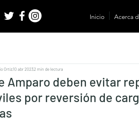
Inicio
Acerca d
o Ortiz
10 abr 2023
2 min de lectura
e Amparo deben evitar re
iviles por reversión de car
ias