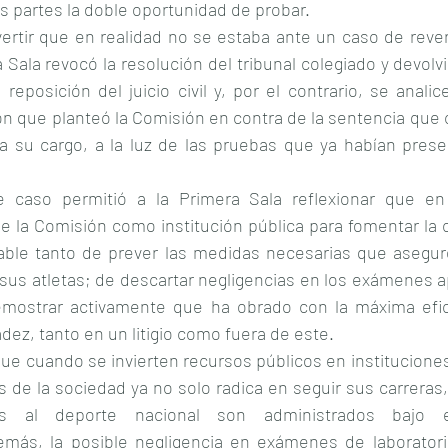
las partes la doble oportunidad de probar.
dvertir que en realidad no se estaba ante un caso de rever
a Sala revocó la resolución del tribunal colegiado y devolvi
eposición del juicio civil y, por el contrario, se analic
n que planteó la Comisión en contra de la sentencia que 
a su cargo, a la luz de las pruebas que ya habían pres
e caso permitió a la Primera Sala reflexionar que en 
e la Comisión como institución pública para fomentar la cul
ble tanto de prever las medidas necesarias que aseguren
sus atletas; de descartar negligencias en los exámenes a
emostrar activamente que ha obrado con la máxima eficie
dez, tanto en un litigio como fuera de este.
e cuando se invierten recursos públicos en instituciones
és de la sociedad ya no solo radica en seguir sus carreras,
os al deporte nacional son administrados bajo es
demás, la posible negligencia en exámenes de laborator