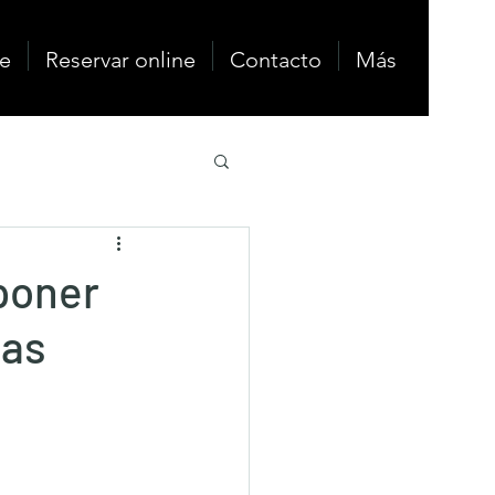
e
Reservar online
Contacto
Más
poner
gas