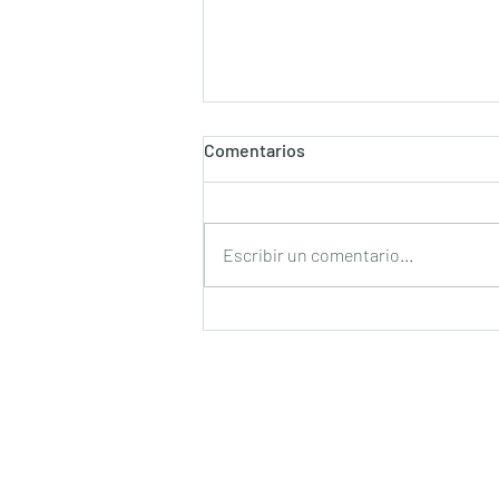
Comentarios
Escribir un comentario...
FIRMAN LA CORTE, LA UNAM
Y LA FUNDACIÓN UNAM
CONVENIO DE
COLABORACIÓN PARA
APOYAR A ESTUDIANTES DE
EXCELENCIA DE LA
FACULTAD DE DERECHO