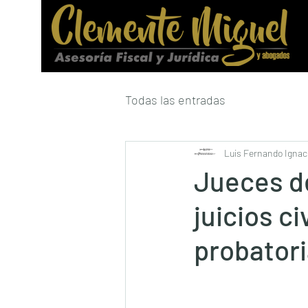
Todas las entradas
Luis Fernando Ignaci
Jueces d
juicios c
probator