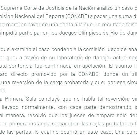
 Suprema Corte de Justicia de la Nación analizó un caso q
isión Nacional del Deporte (CONADE) a pagar una suma de
 moral en favor de una atleta a la que un resultado falso
impidió participar en los Juegos Olímpicos de Río de Jane
 que examinó el caso condenó a la comisión luego de anal
nar que, a través de su laboratorio de dopaje, actuó neg
sta sentencia fue confirmada en apelación. El asunto lle
aro directo promovido por la CONADE, donde un trib
una reversión de la carga probatoria y que, por esa circu
cio.
 la Primera Sala concluyó que no había tal reversión, sin
o llevado normalmente, con cada parte demostrando s
al manera, resolvió que los jueces de amparo sólo deb
o en primera instancia se cambien las reglas probatorias fij
de las partes, lo cual no ocurrió en este caso. Una conc