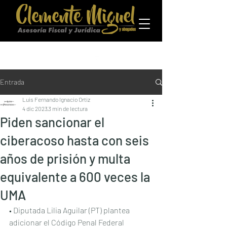
Entrada
Luis Fernando Ignacio Ortiz
4 dic 2023
3 min de lectura
Piden sancionar el
ciberacoso hasta con seis
años de prisión y multa
equivalente a 600 veces la
UMA
• Diputada Lilia Aguilar (PT) plantea 
adicionar el Código Penal Federal