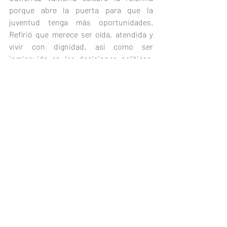
porque abre la puerta para que la 
juventud tenga más oportunidades. 
Refirió que merece ser oída, atendida y 
vivir con dignidad, así como ser 
inmiscuida en las decisiones políticas. 
“Desde Acción Nacional seguiremos 
impulsando las oportunidades para las 
juventudes porque somos la fuerza del 
país”.
Julieta Mejía Ibáñez, diputada de MC, 
aplaudió que se amplíen los derechos 
político-electorales de las y los jóvenes. 
Las y los mexicanos mayores de 18 años 
tienen el derecho a votar y ahora tendrá 
el derecho de ser votados; se da la 
oportunidad para que estén en las 
decisiones que se toman en país y su 