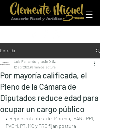
Entrada
Luis Fernando Ignacio Ortiz
12 abr 2023
8 min de lectura
Por mayoría calificada, el
Pleno de la Cámara de
Diputados reduce edad para
ocupar un cargo público
• Representantes de Morena, PAN, PRI, 
PVEM, PT, MC y PRD fijan postura