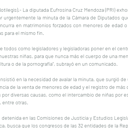
(Notilegis).- La diputada Eufrosina Cruz Mendoza (PRI) exho
icar urgentemente la minuta de la Cámara de Diputados que
ncurra en matrimonios forzados con menores de edad o e
s para el mismo fin.
e todos como legisladores y legisladoras poner en el cent
 nuestras niñas, para que nunca más el cuerpo de una meno
ltura o de la pornografía”, subrayó en un comunicado.
 insistió en la necesidad de avalar la minuta, que surgió de u
encia de la venta de menores de edad y el registro de más 
 por diversas causas, como el intercambio de niñas por e
 entre otras.
 detenida en las Comisiones de Justicia y Estudios Legisla
ca, busca que los congresos de las 32 entidades de la Rep