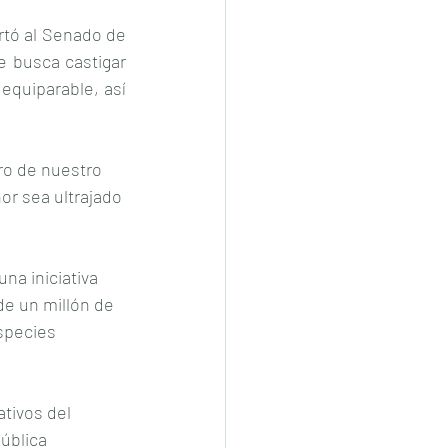
rtó al Senado de 
 busca castigar 
quiparable, así 
ro de nuestro 
r sea ultrajado 
na iniciativa 
de un millón de 
species 
tivos del 
ública 