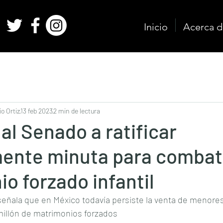
Inicio
Acerca d
o Ortiz
13 feb 2023
2 min de lectura
al Senado a ratificar
ente minuta para combati
o forzado infantil
 señala que en México todavía persiste la venta de menore
millón de matrimonios forzados