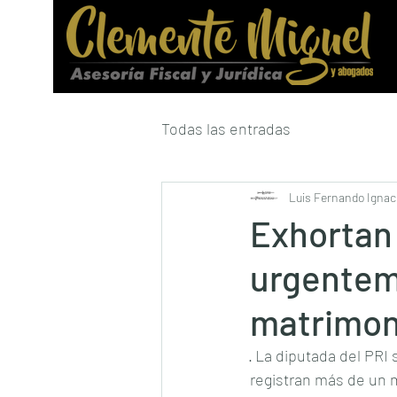
Todas las entradas
Luis Fernando Ignaci
Exhortan 
urgentem
matrimoni
· La diputada del PRI
registran más de un 