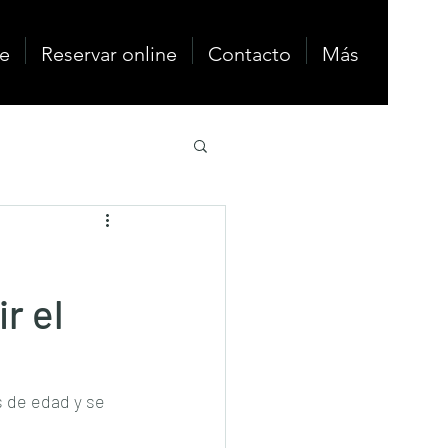
e
Reservar online
Contacto
Más
r el
s de edad y se 