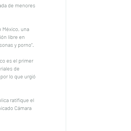
zada de menores 
 México, una 
ón libre en 
sonas y porno”.
o es el primer 
riales de 
or lo que urgió 
ca ratifique el 
unicado Cámara 