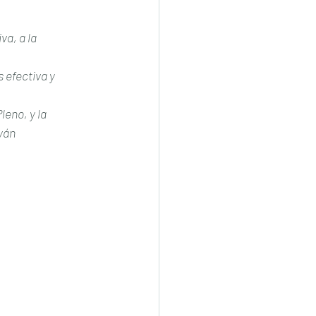
a, a la 
 efectiva y 
eno, y la 
yán