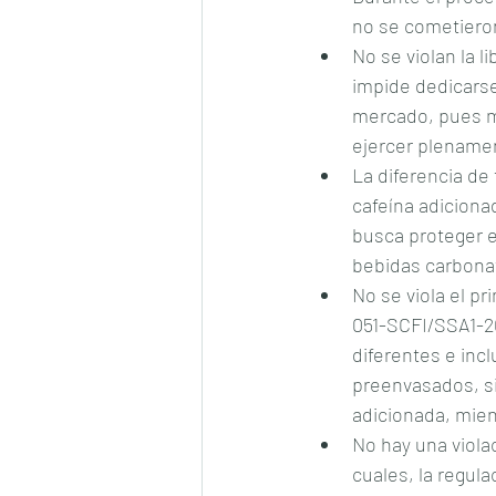
no se cometieron
No se violan la l
impide dedicarse
mercado, pues mi
ejercer plename
La diferencia de 
cafeína adiciona
busca proteger el
bebidas carbona
No se viola el pr
051-SCFI/SSA1-20
diferentes e inc
preenvasados, si
adicionada, mien
No hay una viola
cuales, la regul