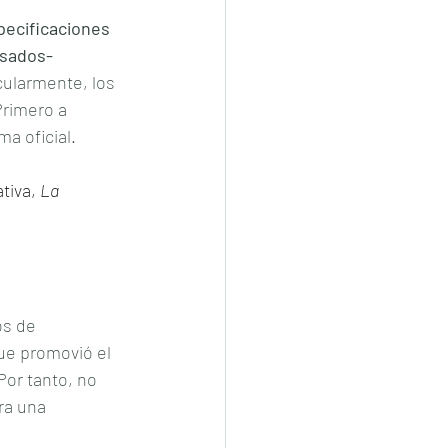
pecificaciones 
asados-
cularmente, los 
 Primero a 
ma oficial.
iva, 
La 
s de 
ue promovió el 
or tanto, no 
ra una 