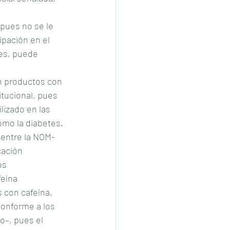
 pues no se le 
ipación en el 
es, puede 
en productos con 
itucional, pues 
lizado en las 
omo la diabetes.
a entre la NOM-
cación 
os 
eína 
s con cafeína.
conforme a los 
o–, pues el 