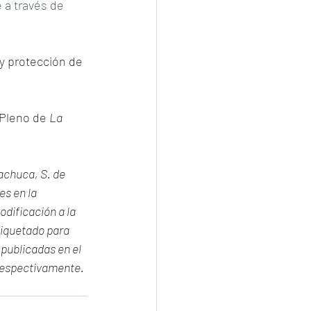
a través de 
y protección de 
 Pleno de 
La 
achuca, S. de 
s en la 
odificación a la 
iquetado para 
publicadas en el 
 respectivamente. 