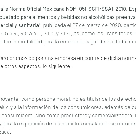
 a la Norma Oficial Mexicana NOM-051-SCFI/SSA1-2010, Es
iquetado para alimentos y bebidas no alcohólicas preenv
rcial y sanitaria”
, publicada el 27 de marzo de 2020, parti
.5.3.4., 4.5.3.4.1., 7.1.3. y 7.1.4., así como los Transitorios
itan la modalidad para la entrada en vigor de la citada nor
aro promovido por una empresa en contra de dicha normat
e otros aspectos, lo siguiente:
ovente, como persona moral, no es titular de los derecho
salud y a la información de los consumidores, además de q
consumidora, sino como productora y comercializadora. P
 para la expedición de los artículos señalados, se requirie
zada.