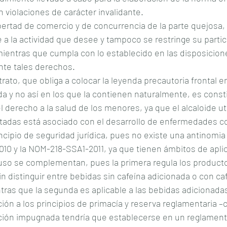
 violaciones de carácter invalidante.
ibertad de comercio y de concurrencia de la parte quejosa,
 a la actividad que desee y tampoco se restringe su partic
entras que cumpla con lo establecido en las disposicion
nte tales derechos.
trato, que obliga a colocar la leyenda precautoria frontal 
da y no así en los que la contienen naturalmente, es const
 derecho a la salud de los menores, ya que el alcaloide uti
tadas está asociado con el desarrollo de enfermedades c
incipio de seguridad jurídica, pues no existe una antinomi
10 y la NOM-218-SSA1-2011, ya que tienen ámbitos de apli
luso se complementan, pues la primera regula los product
n distinguir entre bebidas sin cafeína adicionada o con caf
tras que la segunda es aplicable a las bebidas adicionada
ción a los principios de primacía y reserva reglamentaria –
ación impugnada tendría que establecerse en un reglament