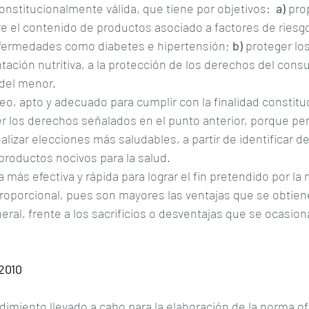
nstitucionalmente válida, que tiene por objetivos:  
a) 
pro
e el contenido de productos asociado a factores de riesgo
nfermedades como diabetes e hipertensión; 
b)
 proteger lo
ntación nutritiva, a la protección de los derechos del consu
 del menor.
eo, apto y adecuado para cumplir con la finalidad constit
er los derechos señalados en el punto anterior, porque per
lizar elecciones más saludables, a partir de identificar d
s productos nocivos para la salud.
 más efectiva y rápida para lograr el fin pretendido por la
oporcional, pues son mayores las ventajas que se obtiene
ral, frente a los sacrificios o desventajas que se ocasiona
2010
dimiento llevado a cabo para la elaboración de la norma ofi