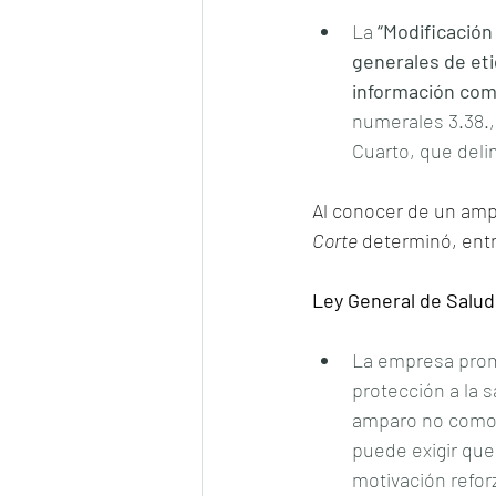
La 
“Modificación
generales de et
información come
numerales 3.38., 4
Cuarto, que delim
Al conocer de un amp
Corte
 determinó, entr
Ley General de Salud
La empresa prom
protección a la 
amparo no como 
puede exigir que,
motivación refor