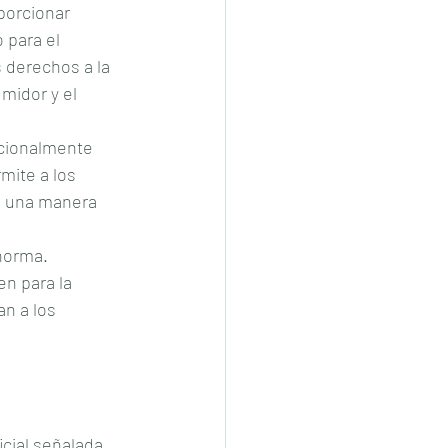
porcionar 
 para el 
s derechos a la 
midor y el 
ucionalmente 
mite a los 
e una manera 
 norma.
n para la 
n a los 
cial señalada, 