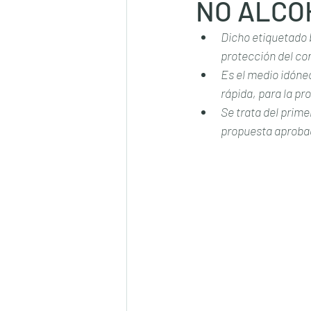
NO ALCO
Dicho etiquetado b
protección del co
Es el medio idóne
rápida, para la p
Se trata del prime
propuesta aprobad