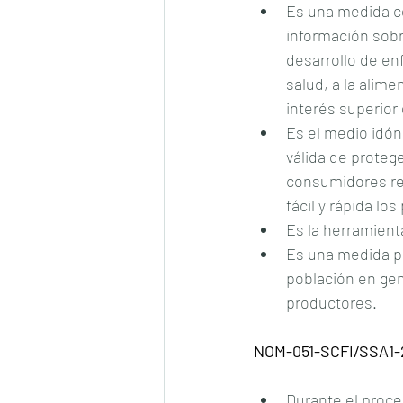
Es una medida co
información sobr
desarrollo de e
salud, a la alime
interés superior
Es el medio idón
válida de proteg
consumidores rea
fácil y rápida lo
Es la herramienta
Es una medida pr
población en gene
productores.
NOM-051-SCFI/SSA1-
Durante el proce