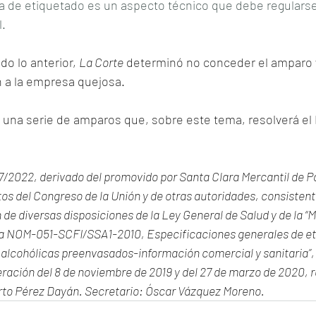
 de etiquetado es un aspecto técnico que debe regularse 
l.
o lo anterior, 
La Corte
 determinó no conceder el amparo 
ón a la empresa quejosa.
 una serie de amparos que, sobre este tema, resolverá el
7/2022, derivado del promovido por Santa Clara Mercantil de P
tos del Congreso de la Unión y de otras autoridades, consistente
 de diversas disposiciones de la Ley General de Salud y de la “M
a NOM-051-SCFI/SSA1-2010, Especificaciones generales de et
 alcohólicas preenvasados-información comercial y sanitaria”, 
deración del 8 de noviembre de 2019 y del 27 de marzo de 2020,
rto Pérez Dayán. Secretario: Óscar Vázquez Moreno.