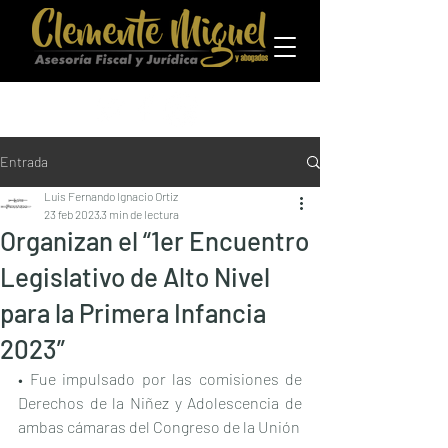
Entrada
Luis Fernando Ignacio Ortiz
23 feb 2023
3 min de lectura
Organizan el “1er Encuentro
Legislativo de Alto Nivel
para la Primera Infancia
2023”
• Fue impulsado por las comisiones de 
Derechos de la Niñez y Adolescencia de 
ambas cámaras del Congreso de la Unión