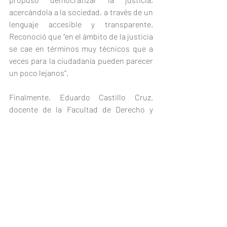
acercándola a la sociedad, a través de un 
lenguaje accesible y transparente. 
Reconoció que “en el ámbito de la justicia 
se cae en términos muy técnicos que a 
veces para la ciudadanía pueden parecer 
un poco lejanos”.
Finalmente, Eduardo Castillo Cruz, 
docente de la Facultad de Derecho y 
Ciencias Sociales de la Universidad 
Benito Juárez en Oaxaca, resaltó que 
identificar las causas que limitan el 
acceso a la justicia, como la falta de 
diagnóstico y programas, es crucial para 
encontrar soluciones efectivas, por lo 
que propuso una atención inmediata a 
los problemas cotidianos, así como la 
difusión de información para que la 