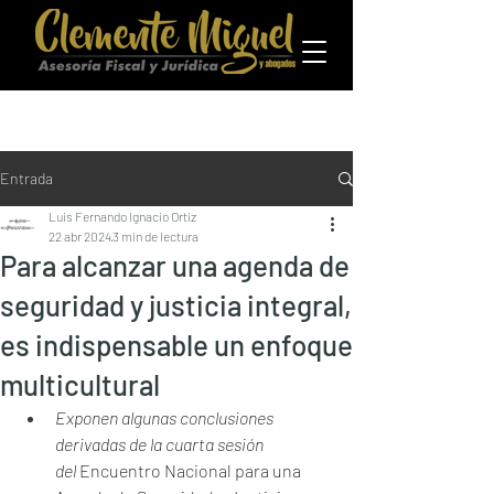
Entrada
Luis Fernando Ignacio Ortiz
22 abr 2024
3 min de lectura
Para alcanzar una agenda de
seguridad y justicia integral,
es indispensable un enfoque
multicultural
Exponen algunas conclusiones 
derivadas de la cuarta sesión 
del
 Encuentro Nacional para una 