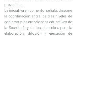
prevenidas.
La iniciativa en comento, señaló, dispone 
la coordinación entre los tres niveles de 
gobierno y las autoridades educativas de 
la Secretaría y de los planteles, para la 
elaboración, difusión y ejecución de 
protocolos y programas de prevención.
Además de puntualizar conceptos, 
principios, y rutas en materia de 
sanciones o medidas disciplinarias.
Con este proyecto, manifestó el 
legislador por Morena, se espera 
coadyuvar a una cultura de paz en las 
escuelas mexicanas. (Comunicado 
Cámara de Diputados)