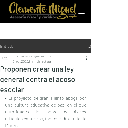
Entrada
Luis Fernando Ignacio Ortiz
31 oct 2023
2 min de lectura
Proponen crear una ley
general contra el acoso
escolar
• El proyecto de gran aliento aboga por 
una cultura educativa de paz, en el que 
autoridades de todos los niveles 
articulen esfuerzos, indica el diputado de 
Morena